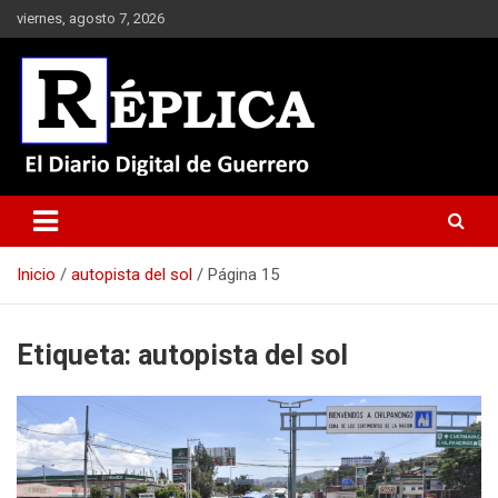
Saltar
viernes, agosto 7, 2026
al
contenido
El Diario Digital de Guerrero
Réplica
Inicio
autopista del sol
Página 15
Etiqueta:
autopista del sol