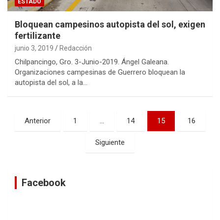
ESTADO
Bloquean campesinos autopista del sol, exigen
fertilizante
junio 3, 2019
Redacción
Chilpancingo, Gro. 3-Junio-2019. Ángel Galeana.
Organizaciones campesinas de Guerrero bloquean la
autopista del sol, a la…
Navegación
Anterior
1
…
14
15
16
de
Siguiente
entradas
Facebook