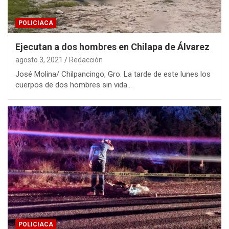
POLICIACA
Ejecutan a dos hombres en Chilapa de Álvarez
agosto 3, 2021
Redacción
José Molina/ Chilpancingo, Gro. La tarde de este lunes los
cuerpos de dos hombres sin vida…
POLICIACA