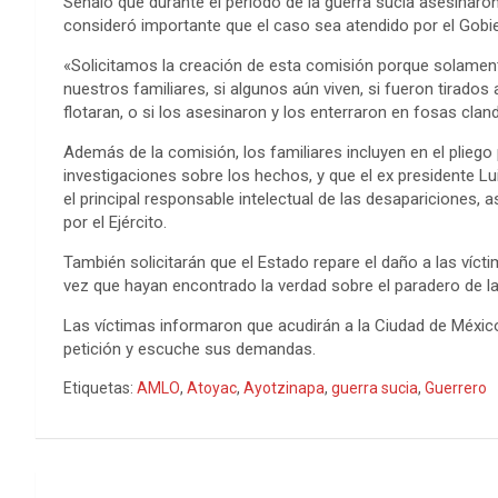
Señaló que durante el periodo de la guerra sucia asesinaron
consideró importante que el caso sea atendido por el Gobi
«Solicitamos la creación de esta comisión porque solament
nuestros familiares, si algunos aún viven, si fueron tirado
flotaran, o si los asesinaron y los enterraron en fosas cla
Además de la comisión, los familiares incluyen en el pliego p
investigaciones sobre los hechos, y que el ex presidente L
el principal responsable intelectual de las desapariciones, 
por el Ejército.
También solicitarán que el Estado repare el daño a las víct
vez que hayan encontrado la verdad sobre el paradero de 
Las víctimas informaron que acudirán a la Ciudad de México
petición y escuche sus demandas.
Etiquetas:
AMLO
,
Atoyac
,
Ayotzinapa
,
guerra sucia
,
Guerrero
Navegación