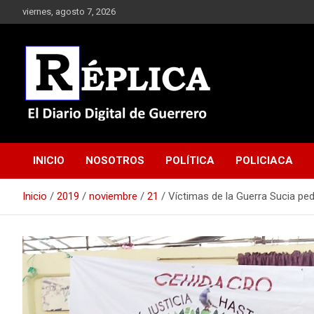
Saltar
viernes, agosto 7, 2026
al
contenido
El Diario Digital de Guerrero
Réplica
INICIO
NOSOTROS
POLÍTICA
POLICIACA
Inicio
2019
noviembre
21
Víctimas de la Guerra Sucia pe