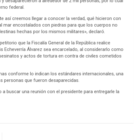
 y desaparecieron a alrededor de 2 mil personas, por lo cual
erno federal.
e así creemos llegar a conocer la verdad, qué hicieron con
s al mar encostalados con piedras para que los cuerpos no
ndestinas hechas por los mismos militares», declaró.
etitorio que la Fiscalía General de la República realice
uis Echeverría Álvarez sea encarcelado, al considerarlo como
asesinatos y actos de tortura en contra de civiles cometidos
imas conforme lo indican los estándares internacionales, una
las personas que fueron desaparecidas.
 a buscar una reunión con el presidente para entregarle la