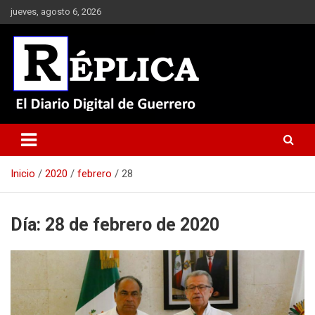
Saltar
jueves, agosto 6, 2026
al
contenido
El Diario Digital de Guerrero
Réplica
Inicio
2020
febrero
28
Día:
28 de febrero de 2020