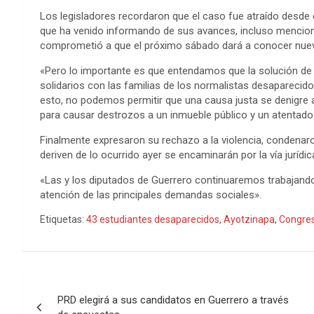
Los legisladores recordaron que el caso fue atraído desde e
que ha venido informando de sus avances, incluso mencion
comprometió a que el próximo sábado dará a conocer nueva
«Pero lo importante es que entendamos que la solución de
solidarios con las familias de los normalistas desaparecido
esto, no podemos permitir que una causa justa se denigre a
para causar destrozos a un inmueble público y un atentado
Finalmente expresaron su rechazo a la violencia, condenaro
deriven de lo ocurrido ayer se encaminarán por la vía juríd
«Las y los diputados de Guerrero continuaremos trabajando 
atención de las principales demandas sociales».
Etiquetas:
43 estudiantes desaparecidos
,
Ayotzinapa
,
Congres
Navegación
PRD elegirá a sus candidatos en Guerrero a través
de