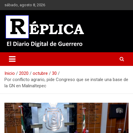
Saltar
sábado, agosto 8, 2026
al
contenido
El Diario Digital de Guerrero
Réplica
Inicio
2020
octubre
30
Por conflicto agrario, pide Congreso que se instale una base de
la GN en Malinaltepec