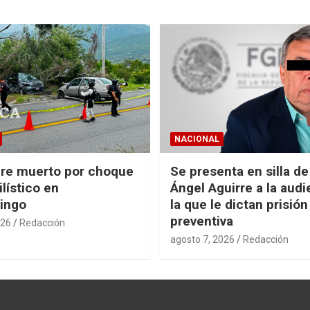
NACIONAL
re muerto por choque
Se presenta en silla d
lístico en
Ángel Aguirre a la audi
ingo
la que le dictan prisión
preventiva
026
Redacción
agosto 7, 2026
Redacción