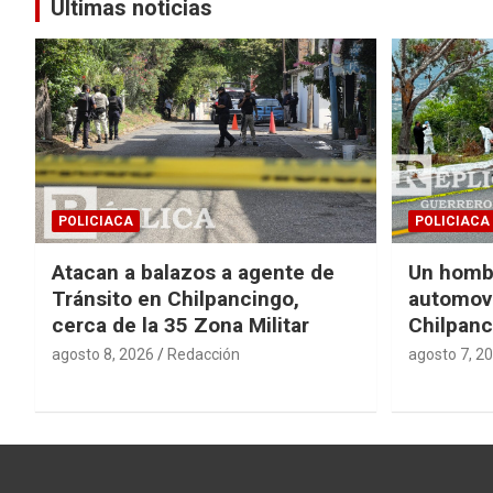
entradas
Últimas noticias
POLICIACA
POLICIACA
Atacan a balazos a agente de
Un homb
Tránsito en Chilpancingo,
automovi
cerca de la 35 Zona Militar
Chilpanc
agosto 8, 2026
Redacción
agosto 7, 2