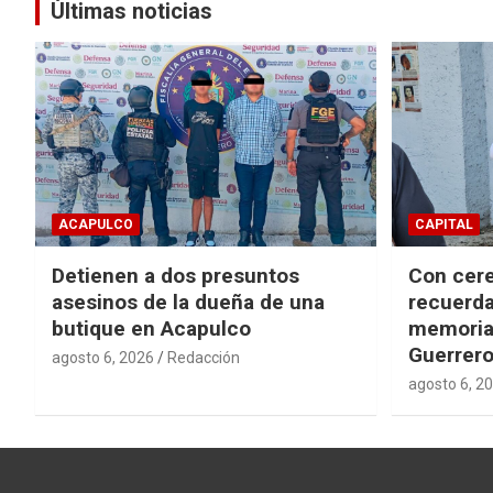
entradas
Últimas noticias
ACAPULCO
CAPITAL
Detienen a dos presuntos
Con cere
asesinos de la dueña de una
recuerda
butique en Acapulco
memorial
Guerrer
agosto 6, 2026
Redacción
agosto 6, 2