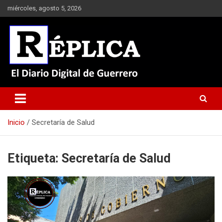
Saltar
miércoles, agosto 5, 2026
al
contenido
El Diario Digital de Guerrero
Réplica
Inicio
Secretaría de Salud
Etiqueta:
Secretaría de Salud