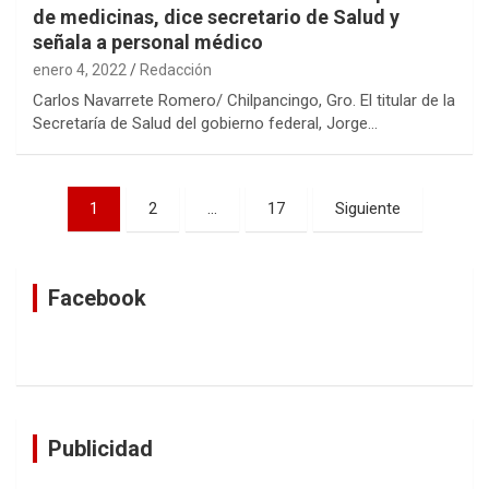
de medicinas, dice secretario de Salud y
señala a personal médico
enero 4, 2022
Redacción
Carlos Navarrete Romero/ Chilpancingo, Gro. El titular de la
Secretaría de Salud del gobierno federal, Jorge…
Navegación
1
2
…
17
Siguiente
de
entradas
Facebook
Publicidad