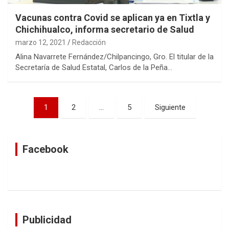
Vacunas contra Covid se aplican ya en Tixtla y
Chichihualco, informa secretario de Salud
marzo 12, 2021
Redacción
Alina Navarrete Fernández/Chilpancingo, Gro. El titular de la
Secretaría de Salud Estatal, Carlos de la Peña…
Navegación
1
2
…
5
Siguiente
de
entradas
Facebook
Publicidad