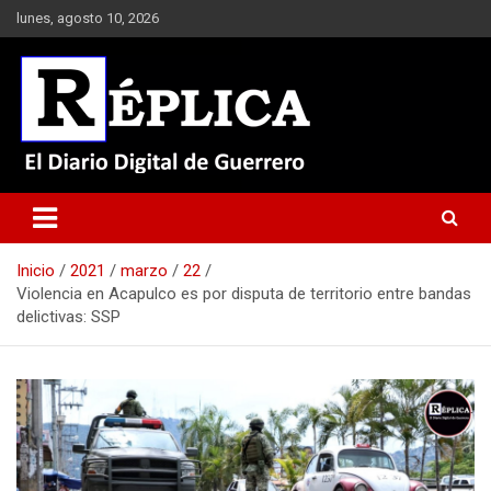
Saltar
lunes, agosto 10, 2026
al
contenido
El Diario Digital de Guerrero
Réplica
Inicio
2021
marzo
22
Violencia en Acapulco es por disputa de territorio entre bandas
delictivas: SSP