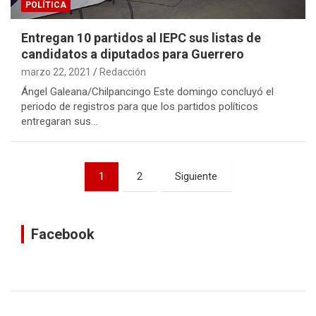
POLÍTICA
Entregan 10 partidos al IEPC sus listas de
candidatos a diputados para Guerrero
marzo 22, 2021
Redacción
Ángel Galeana/Chilpancingo Este domingo concluyó el
periodo de registros para que los partidos políticos
entregaran sus…
Navegación
1
2
Siguiente
de
entradas
Facebook