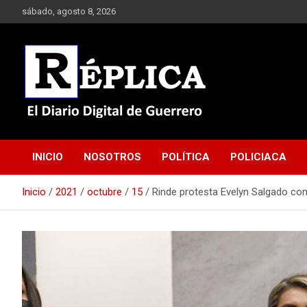
Saltar
sábado, agosto 8, 2026
al
contenido
El Diario Digital de Guerrero
Réplica
INICIO
NOSOTROS
POLÍTICA
POLICIACA
Inicio
2021
octubre
15
Rinde protesta Evelyn Salgado com