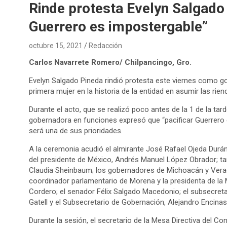
Rinde protesta Evelyn Salgado
Guerrero es impostergable”
octubre 15, 2021
Redacción
Carlos Navarrete Romero/ Chilpancingo, Gro.
Evelyn Salgado Pineda rindió protesta este viernes como go
primera mujer en la historia de la entidad en asumir las rien
Durante el acto, que se realizó poco antes de la 1 de la ta
gobernadora en funciones expresó que “pacificar Guerrero e
será una de sus prioridades.
A la ceremonia acudió el almirante José Rafael Ojeda Durán,
del presidente de México, Andrés Manuel López Obrador; ta
Claudia Sheinbaum; los gobernadores de Michoacán y Veracr
coordinador parlamentario de Morena y la presidenta de la
Cordero; el senador Félix Salgado Macedonio; el subsecret
Gatell y el Subsecretario de Gobernación, Alejandro Encinas
Durante la sesión, el secretario de la Mesa Directiva del Co