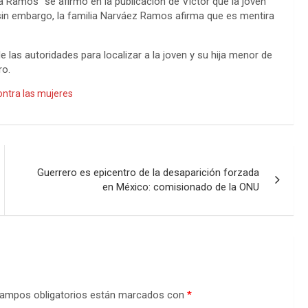
Ramos” se afirmó en la publicación de Víctor que la joven
in embargo, la familia Narváez Ramos afirma que es mentira
 las autoridades para localizar a la joven y su hija menor de
ro.
ontra las mujeres
Guerrero es epicentro de la desaparición forzada
en México: comisionado de la ONU
ampos obligatorios están marcados con
*