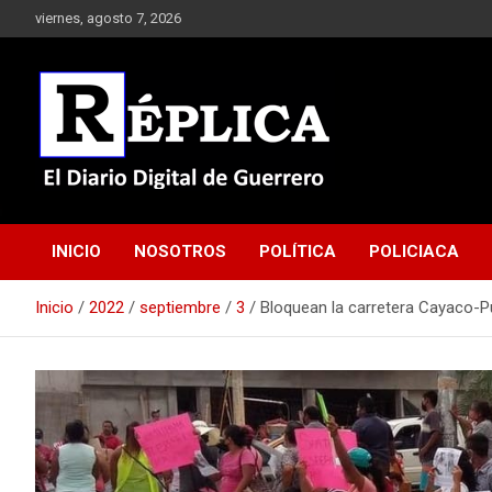
Saltar
viernes, agosto 7, 2026
al
contenido
El Diario Digital de Guerrero
Réplica
INICIO
NOSOTROS
POLÍTICA
POLICIACA
Inicio
2022
septiembre
3
Bloquean la carretera Cayaco-P