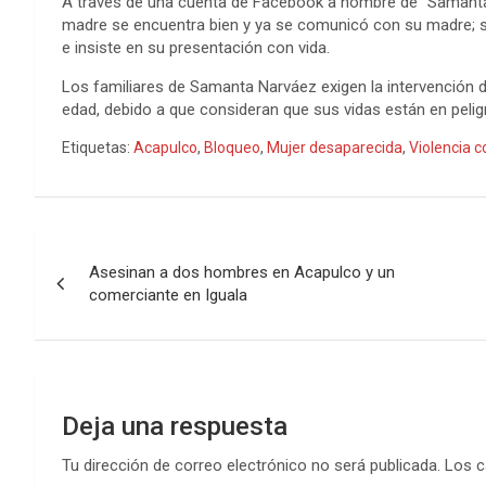
A través de una cuenta de Facebook a nombre de “Samanta 
madre se encuentra bien y ya se comunicó con su madre; s
e insiste en su presentación con vida.
Los familiares de Samanta Narváez exigen la intervención de
edad, debido a que consideran que sus vidas están en pelig
Etiquetas:
Acapulco
,
Bloqueo
,
Mujer desaparecida
,
Violencia c
Navegación
Asesinan a dos hombres en Acapulco y un
de
comerciante en Iguala
entradas
Deja una respuesta
Tu dirección de correo electrónico no será publicada.
Los c