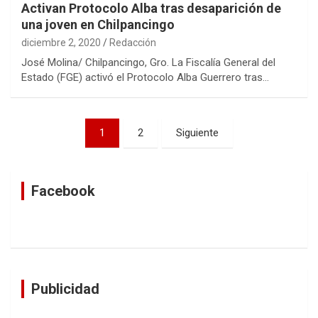
Activan Protocolo Alba tras desaparición de
una joven en Chilpancingo
diciembre 2, 2020
Redacción
José Molina/ Chilpancingo, Gro. La Fiscalía General del
Estado (FGE) activó el Protocolo Alba Guerrero tras…
Navegación
1
2
Siguiente
de
entradas
Facebook
Publicidad