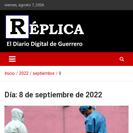
Saltar
viernes, agosto 7, 2026
al
contenido
El Diario Digital de Guerrero
Réplica
Inicio
2022
septiembre
8
Día:
8 de septiembre de 2022