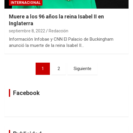
INTERNACIONAL
Muere a los 96 años la reina Isabel II en
Inglaterra
septiembre 8, 2022
Redacción
Información Infobae y CNN El Palacio de Buckingham
anunció la muerte de la reina Isabel II…
Navegación
1
2
Siguiente
de
entradas
Facebook