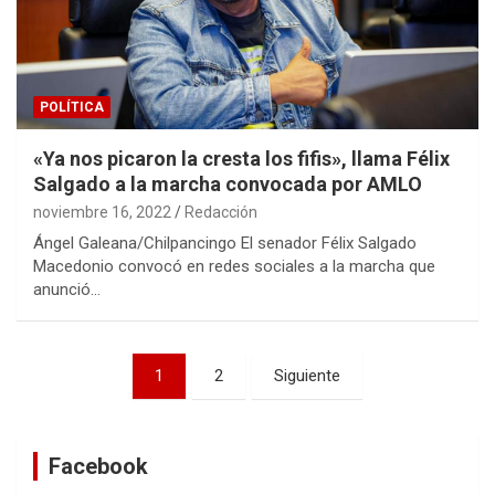
POLÍTICA
«Ya nos picaron la cresta los fifis», llama Félix
Salgado a la marcha convocada por AMLO
noviembre 16, 2022
Redacción
Ángel Galeana/Chilpancingo El senador Félix Salgado
Macedonio convocó en redes sociales a la marcha que
anunció…
Navegación
1
2
Siguiente
de
entradas
Facebook