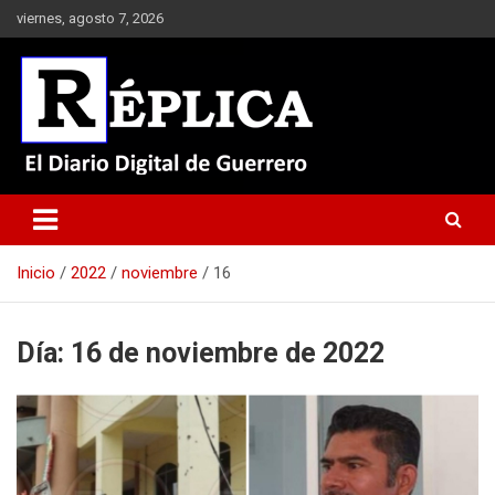
Saltar
viernes, agosto 7, 2026
al
contenido
El Diario Digital de Guerrero
Réplica
Inicio
2022
noviembre
16
Día:
16 de noviembre de 2022