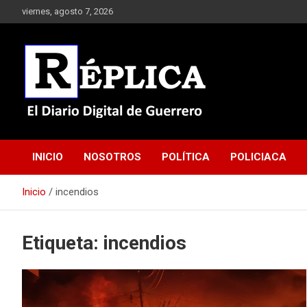
Saltar
viernes, agosto 7, 2026
al
contenido
El Diario Digital de Guerrero
Réplica
INICIO
NOSOTROS
POLÍTICA
POLICIACA
Inicio
incendios
Etiqueta:
incendios