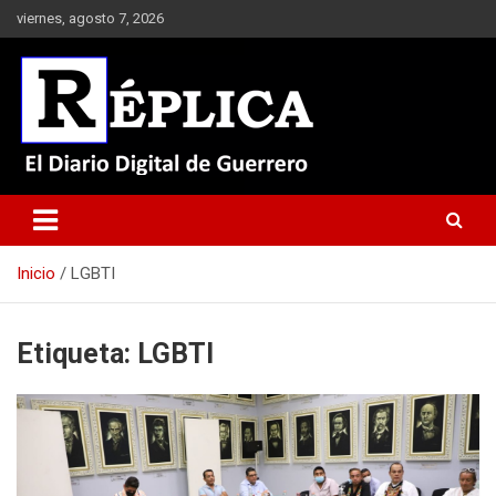
Saltar
viernes, agosto 7, 2026
al
contenido
El Diario Digital de Guerrero
Réplica
Inicio
LGBTI
Etiqueta:
LGBTI