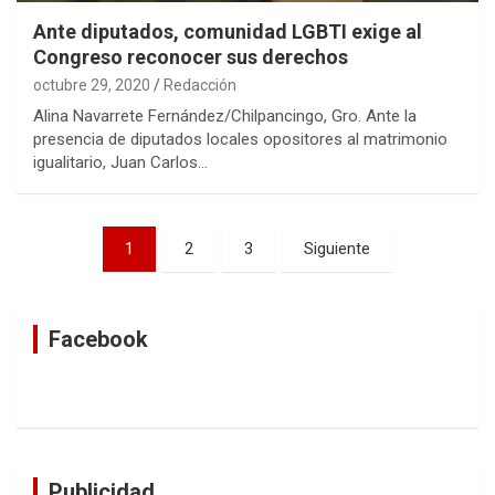
Ante diputados, comunidad LGBTI exige al
Congreso reconocer sus derechos
octubre 29, 2020
Redacción
Alina Navarrete Fernández/Chilpancingo, Gro. Ante la
presencia de diputados locales opositores al matrimonio
igualitario, Juan Carlos…
Navegación
1
2
3
Siguiente
de
entradas
Facebook
Publicidad