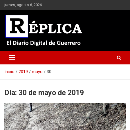
Saltar
jueves, agosto 6, 2026
al
contenido
El Diario Digital de Guerrero
Réplica
Inicio
2019
mayo
30
Día:
30 de mayo de 2019