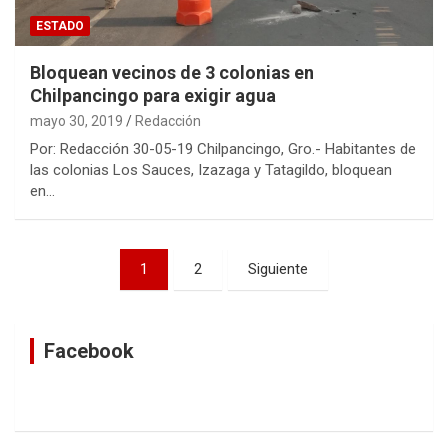
ESTADO
Bloquean vecinos de 3 colonias en
Chilpancingo para exigir agua
mayo 30, 2019
Redacción
Por: Redacción 30-05-19 Chilpancingo, Gro.- Habitantes de
las colonias Los Sauces, Izazaga y Tatagildo, bloquean
en…
Navegación
1
2
Siguiente
de
entradas
Facebook