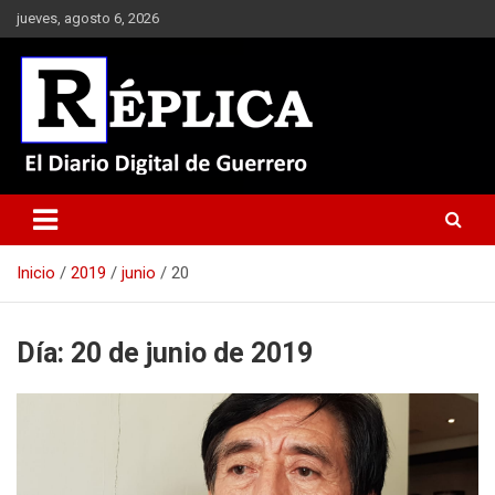
Saltar
jueves, agosto 6, 2026
al
contenido
El Diario Digital de Guerrero
Réplica
Inicio
2019
junio
20
Día:
20 de junio de 2019