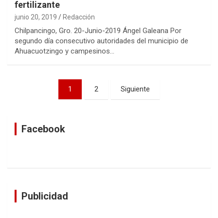
fertilizante
junio 20, 2019
Redacción
Chilpancingo, Gro. 20-Junio-2019 Ángel Galeana Por
segundo día consecutivo autoridades del municipio de
Ahuacuotzingo y campesinos…
Navegación
1
2
Siguiente
de
entradas
Facebook
Publicidad