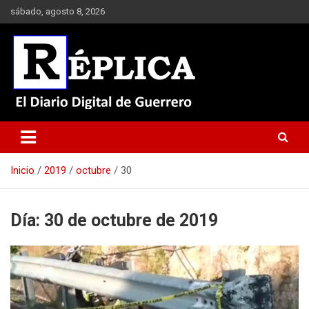
Saltar
sábado, agosto 8, 2026
al
contenido
El Diario Digital de Guerrero
Réplica
Inicio
2019
octubre
30
Día:
30 de octubre de 2019