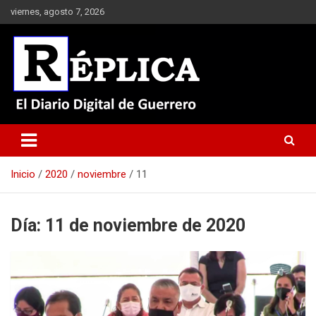
Saltar
viernes, agosto 7, 2026
al
contenido
El Diario Digital de Guerrero
Réplica
Inicio
2020
noviembre
11
Día:
11 de noviembre de 2020