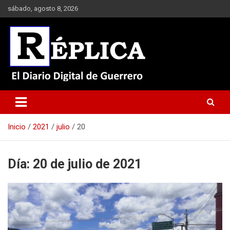
Saltar
sábado, agosto 8, 2026
al
contenido
El Diario Digital de Guerrero
Réplica
Inicio
2021
julio
20
Día:
20 de julio de 2021