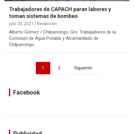
Trabajadores de CAPACH paran labores y
toman sistemas de bombeo
julio 20, 2021
Redacción
Alberto Gómez / Chilpancingo, Gro. Trabajadores de la
Comisión de Agua Potable y Alcantarillado de
Chilpancingo…
Navegación
1
2
Siguiente
de
entradas
Facebook
Publicidad