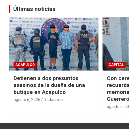
entradas
Últimas noticias
ACAPULCO
CAPITAL
Detienen a dos presuntos
Con cere
asesinos de la dueña de una
recuerda
butique en Acapulco
memorial
Guerrer
agosto 6, 2026
Redacción
agosto 6, 2