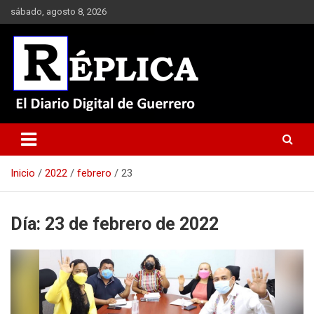
Saltar
sábado, agosto 8, 2026
al
contenido
El Diario Digital de Guerrero
Réplica
Inicio
2022
febrero
23
Día:
23 de febrero de 2022