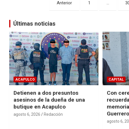
Navegación
Anterior
1
…
3
de
entradas
Últimas noticias
ACAPULCO
CAPITAL
Detienen a dos presuntos
Con cere
asesinos de la dueña de una
recuerda
butique en Acapulco
memorial
Guerrer
agosto 6, 2026
Redacción
agosto 6, 2