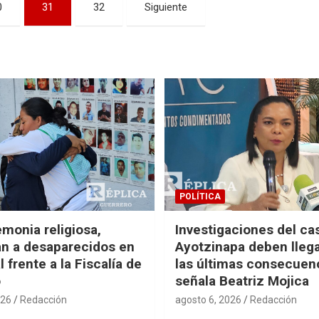
0
31
32
Siguiente
POLÍTICA
monia religiosa,
Investigaciones del ca
n a desaparecidos en
Ayotzinapa deben llega
 frente a la Fiscalía de
las últimas consecuen
o
señala Beatriz Mojica
026
Redacción
agosto 6, 2026
Redacción