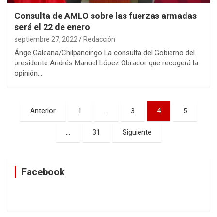
Consulta de AMLO sobre las fuerzas armadas
será el 22 de enero
septiembre 27, 2022
Redacción
Ánge Galeana/Chilpancingo La consulta del Gobierno del
presidente Andrés Manuel López Obrador que recogerá la
opinión…
Navegación
Anterior
1
…
3
4
5
de
…
31
Siguiente
entradas
Facebook