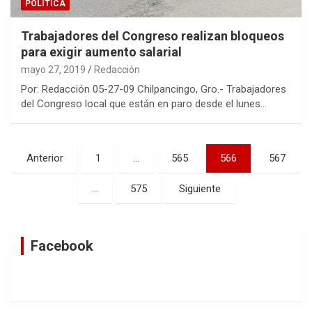
POLÍTICA
Trabajadores del Congreso realizan bloqueos
para exigir aumento salarial
mayo 27, 2019
Redacción
Por: Redacción 05-27-09 Chilpancingo, Gro.- Trabajadores
del Congreso local que están en paro desde el lunes…
Navegación
Anterior
1
…
565
566
567
de
…
575
Siguiente
entradas
Facebook