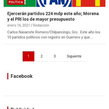
POLÍTICA
Ejercerán partidos 224 mdp este año; Morena
y el PRI los de mayor presupuesto
enero 16, 2021
Redacción
Carlos Navarrete Romero/Chilpancingo, Gro. Este año los
10 partidos políticos con registro en Guerrero y que…
Navegación
1
2
3
Siguiente
de
entradas
Facebook