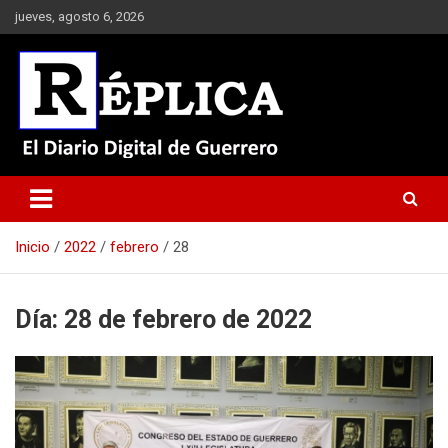
Saltar
jueves, agosto 6, 2026
al
contenido
El Diario Digital de Guerrero
Réplica
Inicio
2022
febrero
28
Día:
28 de febrero de 2022