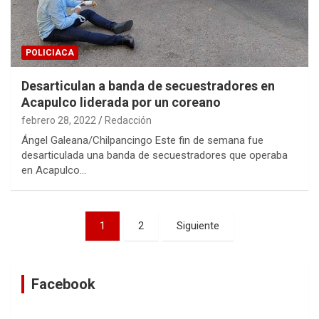
POLICIACA
Desarticulan a banda de secuestradores en
Acapulco liderada por un coreano
febrero 28, 2022
Redacción
Ángel Galeana/Chilpancingo Este fin de semana fue
desarticulada una banda de secuestradores que operaba
en Acapulco…
Navegación
1
2
Siguiente
de
entradas
Facebook