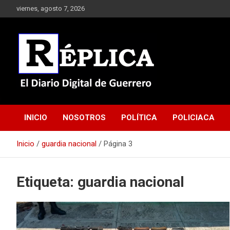
Saltar
viernes, agosto 7, 2026
al
contenido
El Diario Digital de Guerrero
Réplica
INICIO
NOSOTROS
POLÍTICA
POLICIACA
Inicio
guardia nacional
Página 3
Etiqueta:
guardia nacional