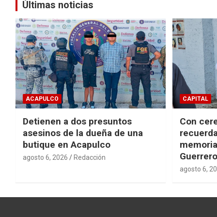
entradas
Últimas noticias
ACAPULCO
CAPITAL
Detienen a dos presuntos
Con cere
asesinos de la dueña de una
recuerda
butique en Acapulco
memorial
Guerrer
agosto 6, 2026
Redacción
agosto 6, 2