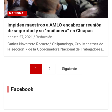
NACIONAL
Impiden maestros a AMLO encabezar reunión
de seguridad y su “mañanera” en Chiapas
agosto 27, 2021
Redacción
Carlos Navarrete Romero/ Chilpancingo, Gro. Maestros de
la sección 7 de la Coordinadora Nacional de Trabajadores…
Navegación
1
2
Siguiente
de
entradas
Facebook