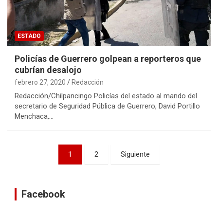
ESTADO
Policías de Guerrero golpean a reporteros que
cubrían desalojo
febrero 27, 2020
Redacción
Redacción/Chilpancingo Policías del estado al mando del
secretario de Seguridad Pública de Guerrero, David Portillo
Menchaca,…
Navegación
1
2
Siguiente
de
entradas
Facebook