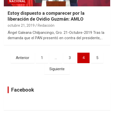
NACIONAL
Estoy dispuesto a comparecer por la
liberación de Ovidio Guzmán: AMLO
octubre 21, 2019
Redacción
Ángel Galeana Chilpancingo, Gro. 21-Octubre-2019 Tras la
demanda que el PAN presentó en contra del presidente,…
Navegación
Anterior
1
…
3
4
5
de
Siguiente
entradas
Facebook